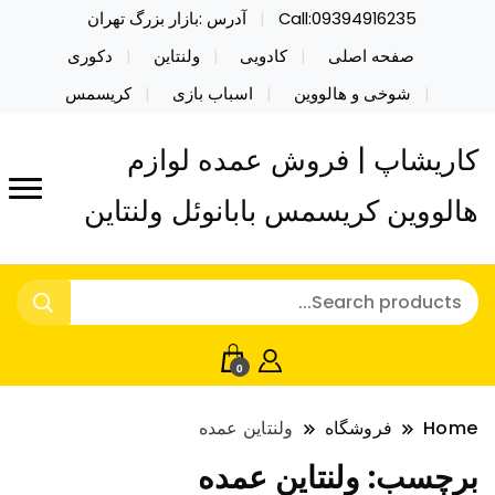
Call:09394916235
آدرس :بازار بزرگ تهران
صفحه اصلی
کادویی
ولنتاین
دکوری
شوخی و هالووین
اسباب بازی
کریسمس
کاریشاپ | فروش عمده لوازم
هالووین کریسمس بابانوئل ولنتاین
0
Home
فروشگاه
ولنتاین عمده
برچسب:
ولنتاین عمده