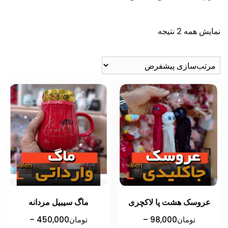
نمایش همه 2 نتیجه
عروسک هشت پا لاکچری
ماگ سیبیل مردانه
تومان
98,000
–
تومان
450,000
–