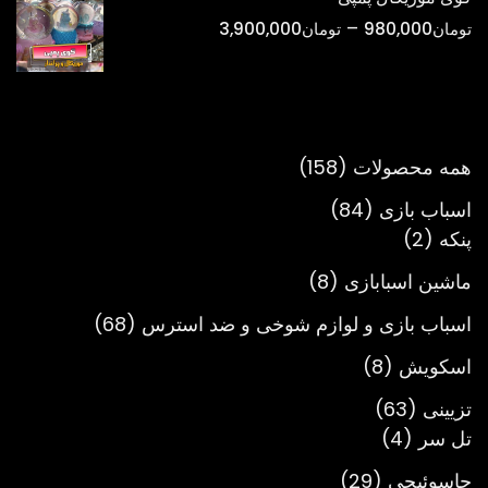
تا
محدوده
–
تومان
980,000
تومان
3,900,000
تومان900,000
قیمت:
تومان980,000
تا
تومان3,900,000
158
همه محصولات
158
محصول
84
اسباب بازی
84
2
محصول
پنکه
2
محصول
8
ماشین اسبابازی
8
محصول
68
اسباب بازی و لوازم شوخی و ضد استرس
68
محصول
8
اسکویش
8
محصول
63
تزیینی
63
4
محصول
تل سر
4
محصول
29
جاسوئیچی
29