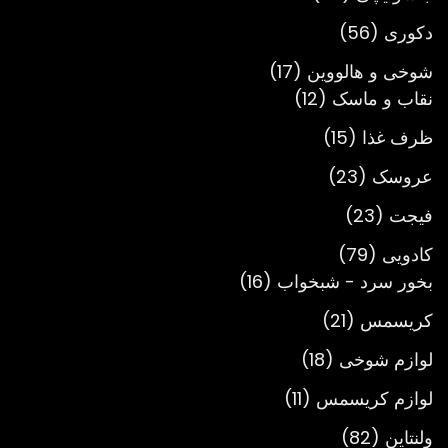
محصول
56
دکوری
56
محصول
17
شوخی و هالووین
17
12
محصول
نقاب و ماسک
12
محصول
15
ظرف غذا
15
محصول
23
عروسک
23
محصول
23
فیجت
23
محصول
79
کادویی
79
محصول
16
بخور سرد - شبخواب
16
محصول
21
کریسمس
21
محصول
18
لوازم شوخی
18
محصول
11
لوازم کریسمس
11
محصول
82
ولنتاین
82