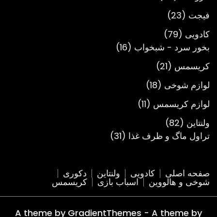
محصول
23
فیجت
23
محصول
79
کادویی
79
محصول
16
بخور سرد - شبخواب
16
محصول
21
کریسمس
21
محصول
18
لوازم شوخی
18
محصول
11
لوازم کریسمس
11
محصول
82
ولنتاین
82
محصول
31
تراول ماگ و ظرف غذا
31
محصول
صفحه اصلی
کادویی
ولنتاین
دکوری
شوخی و هالووین
اسباب بازی
کریسمس
A theme by GradientThemes - A theme by