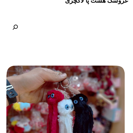
عروسک هشت پا لاکچری