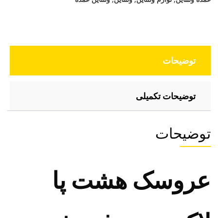
توضیحات
توضیحات تکمیلی
توضیحات
عروسک هشت پا