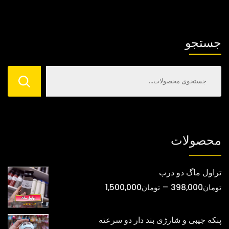
باشد.
باشد.
گزینه
گزینه
ها
ها
جستجو
ممکن
ممکن
است
است
در
در
صفحه
صفحه
محصول
محصول
انتخاب
انتخاب
شوند
شوند
محصولات
تراول ماگ دو درب
محدوده
–
تومان
398,000
تومان
1,500,000
قیمت:
تومان398,000
پنکه جیبی و شارژی بند دار دو سرعته
تا