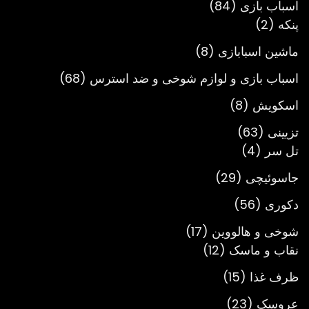
84
اسباب بازی
84
2
محصول
پنکه
2
محصول
8
ماشین اسبابازی
8
محصول
68
اسباب بازی و لوازم شوخی و ضد استرس
68
محصول
8
اسکویش
8
محصول
63
تزیینی
63
4
محصول
تل سر
4
محصول
29
جاسوئیچی
29
محصول
56
دکوری
56
محصول
17
شوخی و هالووین
17
12
محصول
نقاب و ماسک
12
محصول
15
ظرف غذا
15
محصول
23
عروسک
23