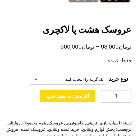
عروسک هشت پا لاکچری
محدوده
تومان
98,000
–
تومان
600,000
قیمت:
فقط عمده
تومان98,000
تا
نوع خرید
تومان600,000
عروسک
افزودن به سبد خرید
هشت
پا
لاکچری
دسته:
اسباب بازی
,
تزیینی
,
جاسوئیچی
,
عروسک
,
همه محصولات
,
ولنتاین
عدد
برچسب:
پخش لوازم ولنتاین
,
خرید عمده ولنتاین
,
عروسک عمده
,
فروش
عمده ولنتاین
,
لوازم ولنتاین
,
ولنتاین
,
ولنتاین عمده