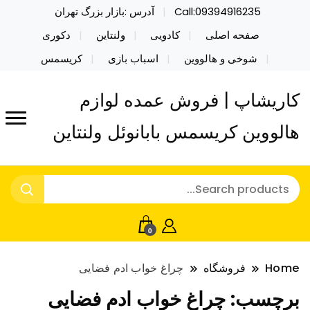
Call:09394916235
آدرس :بازار بزرگ تهران
صفحه اصلی
کادویی
ولنتاین
دکوری
شوخی و هالووین
اسباب بازی
کریسمس
کاریشاپ | فروش عمده لوازم
هالووین کریسمس بابانوئل ولنتاین
0
Home
فروشگاه
چراغ خواب ادم فضایی
برچسب:
چراغ خواب ادم فضایی