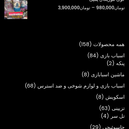
تا
محدوده
–
تومان
980,000
تومان
3,900,000
تومان900,000
قیمت:
تومان980,000
تا
تومان3,900,000
158
همه محصولات
158
محصول
84
اسباب بازی
84
2
محصول
پنکه
2
محصول
8
ماشین اسبابازی
8
محصول
68
اسباب بازی و لوازم شوخی و ضد استرس
68
محصول
8
اسکویش
8
محصول
63
تزیینی
63
4
محصول
تل سر
4
محصول
29
جاسوئیچی
29