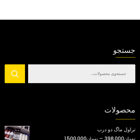
جستجو
محصولات
تراول ماگ دو درب
محدوده
–
تومان
398,000
تومان
1,500,000