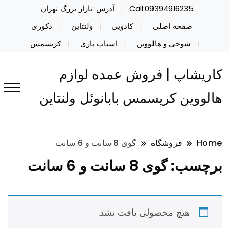
Call:09394916235
آدرس :بازار بزرگ تهران
صفحه اصلی
کادویی
ولنتاین
دکوری
شوخی و هالووین
اسباب بازی
کریسمس
کاریشاپ | فروش عمده لوازم
هالووین کریسمس بابانوئل ولنتاین
Home
فروشگاه
گوی 8 سانت و 6 سانت
برچسب:
گوی 8 سانت و 6 سانت
هیچ محصولی یافت نشد.