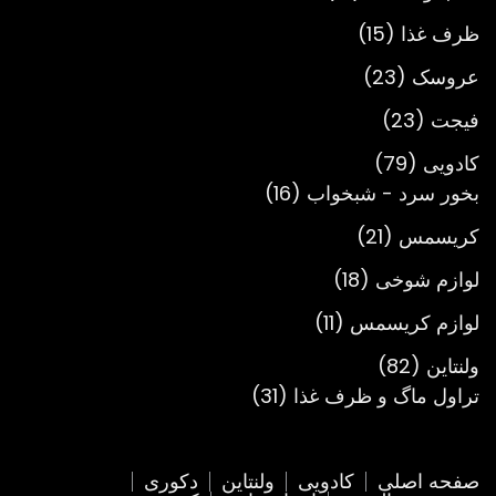
محصول
15
ظرف غذا
15
محصول
23
عروسک
23
محصول
23
فیجت
23
محصول
79
کادویی
79
محصول
16
بخور سرد - شبخواب
16
محصول
21
کریسمس
21
محصول
18
لوازم شوخی
18
محصول
11
لوازم کریسمس
11
محصول
82
ولنتاین
82
محصول
31
تراول ماگ و ظرف غذا
31
محصول
صفحه اصلی
کادویی
ولنتاین
دکوری