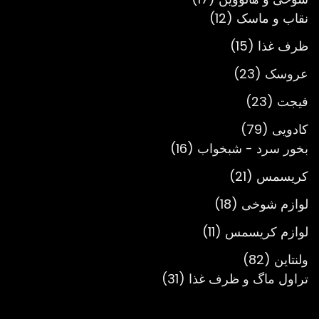
12
محصول
نقاب و ماسک
12
محصول
15
ظرف غذا
15
محصول
23
عروسک
23
محصول
23
فیجت
23
محصول
79
کادویی
79
محصول
16
بخور سرد - شبخواب
16
محصول
21
کریسمس
21
محصول
18
لوازم شوخی
18
محصول
11
لوازم کریسمس
11
محصول
82
ولنتاین
82
محصول
31
تراول ماگ و ظرف غذا
31
محصول