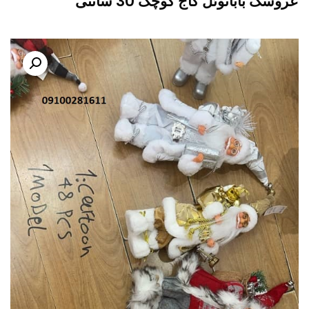
عروسک بابانوئل کاج کوچک 30 سانتی