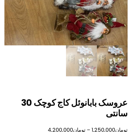
عروسک بابانوئل کاج کوچک 30
سانتی
محدوده
تومان
1,250,000
–
تومان
4,200,000