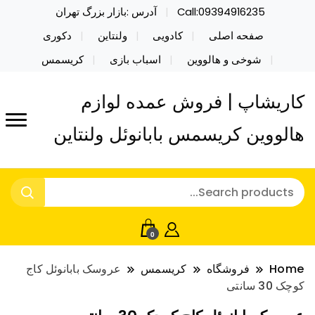
Call:09394916235
آدرس :بازار بزرگ تهران
صفحه اصلی
کادویی
ولنتاین
دکوری
شوخی و هالووین
اسباب بازی
کریسمس
کاریشاپ | فروش عمده لوازم
هالووین کریسمس بابانوئل ولنتاین
0
Home
فروشگاه
کریسمس
عروسک بابانوئل کاج
کوچک 30 سانتی