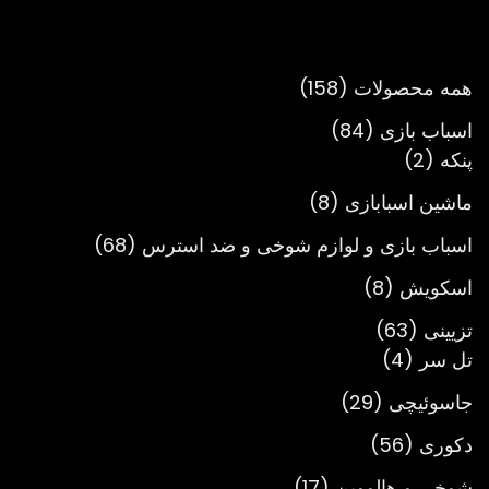
تومان980,000
تا
تومان3,900,000
158
همه محصولات
158
محصول
84
اسباب بازی
84
2
محصول
پنکه
2
محصول
8
ماشین اسبابازی
8
محصول
68
اسباب بازی و لوازم شوخی و ضد استرس
68
محصول
8
اسکویش
8
محصول
63
تزیینی
63
4
محصول
تل سر
4
محصول
29
جاسوئیچی
29
محصول
56
دکوری
56
محصول
17
شوخی و هالووین
17