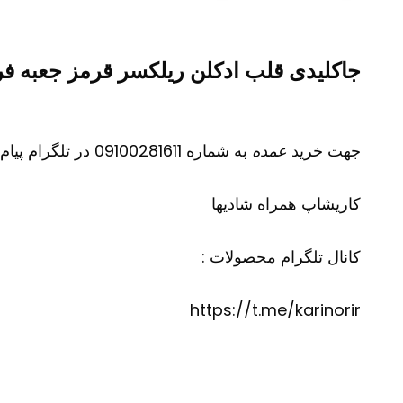
جاکلیدی قلب ادکلن ریلکسر قرمز جعبه فر
جهت خرید
عمده
به شماره 09100281611 در تلگرام پیام دهید
کاریشاپ
همراه شادیها
کانال تلگرام محصولات :
https://t.me/karinorir