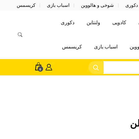
دکوری
شوخی و هالووین
اسباب بازی
کریسمس
کادویی
ولنتاین
دکوری
وین
اسباب بازی
کریسمس
0
لن