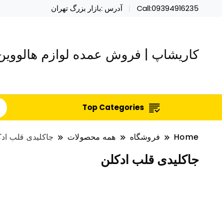
Call:09394916235
آدرس :بازار بزرگ تهران
کاریشاپ | فروش عمده لوازم هالووین 
Top Categories
Home
فروشگاه
همه محصولات
جاکلیدی قلب ادک
جاکلیدی قلب ادکلن