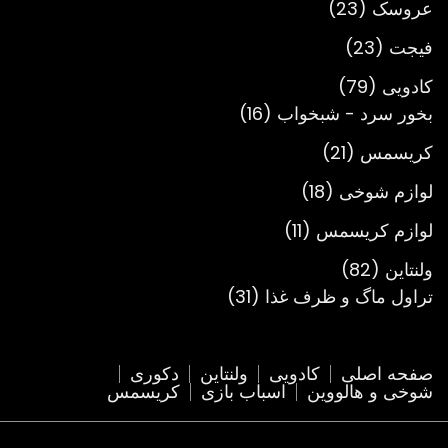
23
عروسک
23
محصول
23
فیجت
23
محصول
79
کادویی
79
محصول
16
بخور سرد - شبخواب
16
محصول
21
کریسمس
21
محصول
18
لوازم شوخی
18
محصول
11
لوازم کریسمس
11
محصول
82
ولنتاین
82
محصول
31
تراول ماگ و ظرف غذا
31
محصول
صفحه اصلی
کادویی
ولنتاین
دکوری
شوخی و هالووین
اسباب بازی
کریسمس