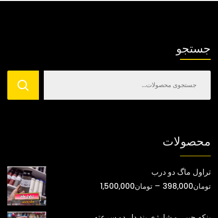
می
می
باشد.
باشد.
گزینه
گزینه
ها
ها
جستجو
ممکن
ممکن
است
است
در
در
صفحه
صفحه
محصول
محصول
انتخاب
انتخاب
شوند
شوند
محصولات
تراول ماگ دو درب
محدوده
–
تومان
398,000
تومان
1,500,000
قیمت:
تومان398,000
پنکه جیبی و شارژی بند دار دو سرعته