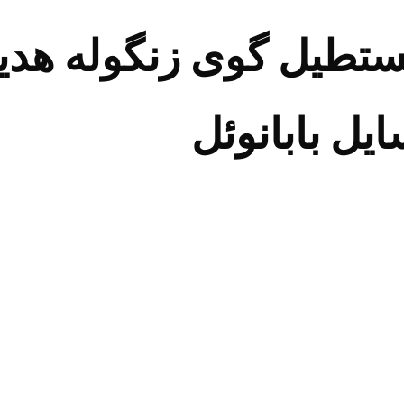
طیل گوی زنگوله هدی
ل بابانوئل