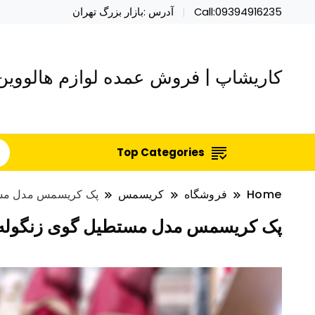
Call:09394916235
آدرس :بازار بزرگ تهران
کاریشاپ | فروش عمده لوازم هالووین 
Top Categories
Home
فروشگاه
کریسمس
پک کریسمس مدل مست
پک کریسمس مدل مستطیل گوی زنگوله