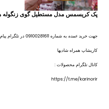
پک کریسمس مدل مستطیل گوی زنگوله هد
جهت خرید
عمده
به شماره 09100281611 در تلگرام پیام دهید
کاریشاپ
همراه شادیها
کانال تلگرام محصولات :
https://t.me/karinorir