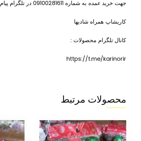
جهت خرید
عمده
به شماره 09100281611 در تلگرام پیام دهید
کاریشاپ
همراه شادیها
کانال تلگرام محصولات :
https://t.me/karinorir
محصولات مرتبط