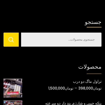
باشد.
باشد.
گزینه
گزینه
ها
ها
جستجو
ممکن
ممکن
است
است
در
در
صفحه
صفحه
محصول
محصول
انتخاب
انتخاب
شوند
شوند
محصولات
تراول ماگ دو درب
محدوده
–
تومان
398,000
تومان
1,500,000
قیمت:
تومان398,000
پنکه جیبی و شارژی بند دار دو سرعته