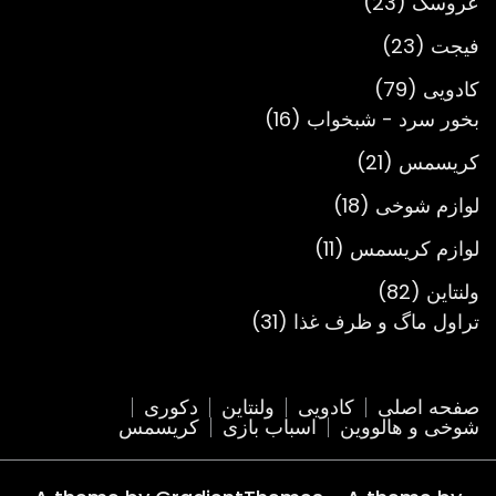
23
عروسک
23
محصول
23
فیجت
23
محصول
79
کادویی
79
محصول
16
بخور سرد - شبخواب
16
محصول
21
کریسمس
21
محصول
18
لوازم شوخی
18
محصول
11
لوازم کریسمس
11
محصول
82
ولنتاین
82
محصول
31
تراول ماگ و ظرف غذا
31
محصول
صفحه اصلی
کادویی
ولنتاین
دکوری
شوخی و هالووین
اسباب بازی
کریسمس