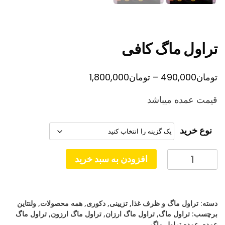
تراول ماگ کافی
محدوده
تومان
490,000
–
تومان
1,800,000
قیمت:
قیمت عمده میباشد
تومان490,000
تا
نوع خرید
تومان1,800,000
تراول
افزودن به سبد خرید
ماگ
کافی
عدد
دسته:
تراول ماگ و ظرف غذا
,
تزیینی
,
دکوری
,
همه محصولات
,
ولنتاین
برچسب:
تراول ماگ
,
تراول ماگ ارزان
,
تراول ماگ ارزون
,
تراول ماگ
عمده
,
عمده تراول ماگ