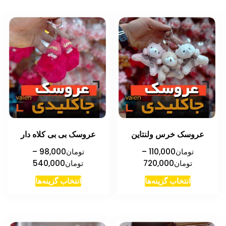
عروسک خرس ولنتاین
عروسک بی بی کلاه دار
تومان
110,000
–
تومان
98,000
–
محدوده
محدوده
تومان
720,000
تومان
540,000
قیمت:
قیمت:
این
این
انتخاب گزینه‌ها
انتخاب گزینه‌ها
تومان110,000
تومان00
محصول
محصول
تا
تا
دارای
دارای
تومان720,000
تومان540,000
انواع
انواع