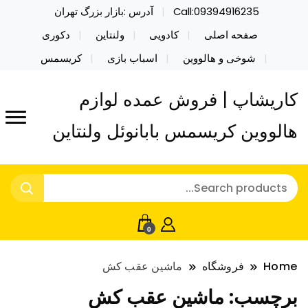
Call:09394916235
آدرس :بازار بزرگ تهران
صفحه اصلی
کادویی
ولنتاین
دکوری
شوخی و هالووین
اسباب بازی
کریسمس
کاریشاپ | فروش عمده لوازم
هالووین کریسمس بابانوئل ولنتاین
0
Home
فروشگاه
ماشین عقب کش
برچسب:
ماشین عقب کش