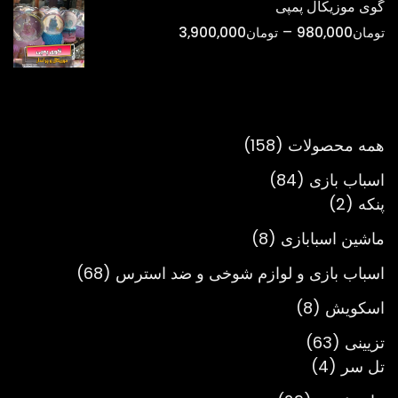
گوی موزیکال پمپی
تا
محدوده
–
تومان
980,000
تومان
3,900,000
تومان900,000
قیمت:
تومان980,000
تا
تومان3,900,000
158
همه محصولات
158
محصول
84
اسباب بازی
84
2
محصول
پنکه
2
محصول
8
ماشین اسبابازی
8
محصول
68
اسباب بازی و لوازم شوخی و ضد استرس
68
محصول
8
اسکویش
8
محصول
63
تزیینی
63
4
محصول
تل سر
4
محصول