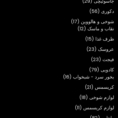
29
جاسوئیچی
29
محصول
56
دکوری
56
محصول
17
شوخی و هالووین
17
12
محصول
نقاب و ماسک
12
محصول
15
ظرف غذا
15
محصول
23
عروسک
23
محصول
23
فیجت
23
محصول
79
کادویی
79
محصول
16
بخور سرد - شبخواب
16
محصول
21
کریسمس
21
محصول
18
لوازم شوخی
18
محصول
11
لوازم کریسمس
11
محصول
82
ولنتاین
82