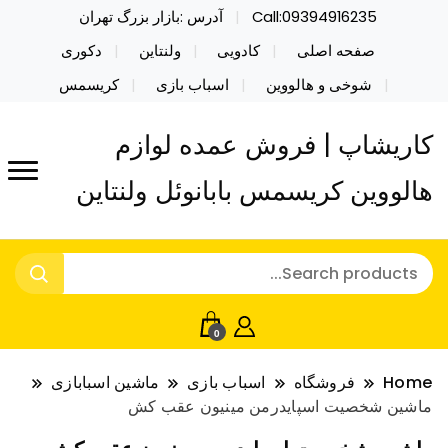
Call:09394916235
آدرس :بازار بزرگ تهران
صفحه اصلی
کادویی
ولنتاین
دکوری
شوخی و هالووین
اسباب بازی
کریسمس
کاریشاپ | فروش عمده لوازم
هالووین کریسمس بابانوئل ولنتاین
0
Home
فروشگاه
اسباب بازی
ماشین اسبابازی
ماشین شخصیت اسپایدرمن مینیون عقب کش