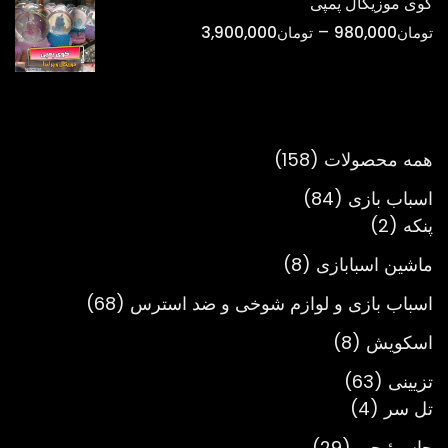
گوی موزیکال پمپی
تا
محدوده
–
تومان
980,000
تومان
3,900,000
تومان900,000
قیمت:
تومان980,000
تا
تومان3,900,000
158
همه محصولات
158
محصول
84
اسباب بازی
84
2
محصول
پنکه
2
محصول
8
ماشین اسبابازی
8
محصول
68
اسباب بازی و لوازم شوخی و ضد استرس
68
محصول
8
اسکویش
8
محصول
63
تزیینی
63
4
محصول
تل سر
4
محصول
29
جاسوئیچی
29