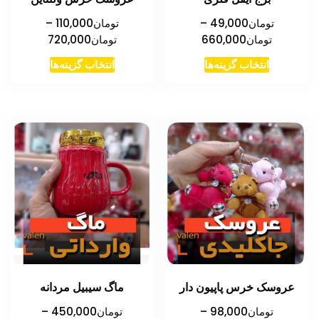
تومان
49,000
–
تومان
110,000
–
محدوده
محدوده
تومان
660,000
تومان
720,000
قیمت:
قیمت:
این
این
انتخاب گزینه‌ها
انتخاب گزینه‌ها
تومان49,000
تومان000
محصول
محصول
تا
تا
دارای
دارای
تومان660,000
تومان720,000
انواع
انواع
مختلفی
مختلفی
می
می
باشد.
باشد.
گزینه
گزینه
ها
ها
ممکن
ممکن
است
است
در
در
عروسک خرس پاپیون دار
ماگ سیبیل مردانه
صفحه
صفحه
محصول
محصول
تومان
98,000
–
تومان
450,000
–