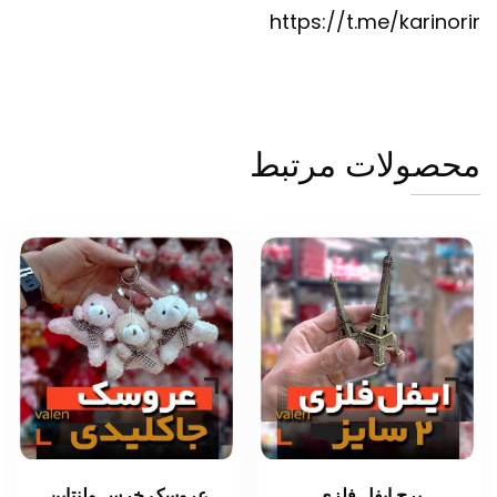
https://t.me/karinorir
محصولات مرتبط
برج ایفل فلزی
عروسک خرس ولنتاین