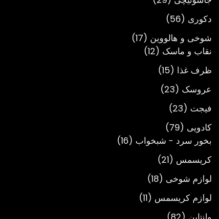
محصول
56
دکوری
56
محصول
17
شوخی و هالووین
17
12
محصول
نقاب و ماسک
12
محصول
15
ظرف غذا
15
محصول
23
عروسک
23
محصول
23
فیجت
23
محصول
79
کادویی
79
محصول
16
بخور سرد - شبخواب
16
محصول
21
کریسمس
21
محصول
18
لوازم شوخی
18
محصول
11
لوازم کریسمس
11
محصول
82
ولنتاین
82