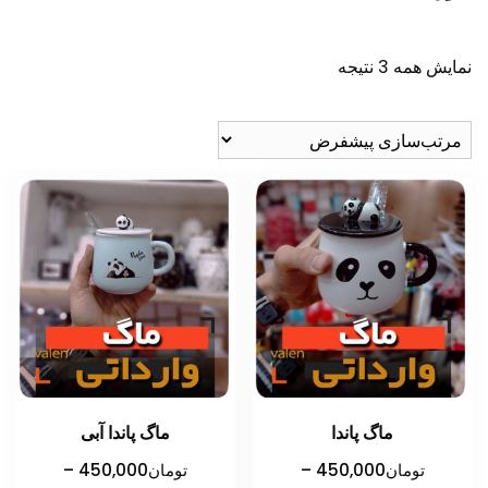
نمایش همه 3 نتیجه
ماگ پاندا
ماگ پاندا آبی
تومان
450,000
–
تومان
450,000
–