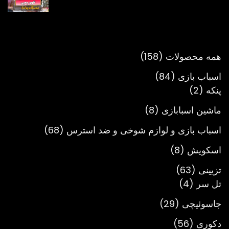
قیمت:
تومان980,000
تا
تومان3,900,000
158
همه محصولات
158
محصول
84
اسباب بازی
84
2
محصول
پنکه
2
محصول
8
ماشین اسبابازی
8
محصول
68
اسباب بازی و لوازم شوخی و ضد استرس
68
محصول
8
اسکویش
8
محصول
63
تزیینی
63
4
محصول
تل سر
4
محصول
29
جاسوئیچی
29
محصول
56
دکوری
56