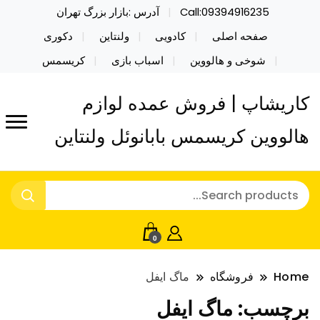
Call:09394916235
آدرس :بازار بزرگ تهران
صفحه اصلی
کادویی
ولنتاین
دکوری
شوخی و هالووین
اسباب بازی
کریسمس
کاریشاپ | فروش عمده لوازم
هالووین کریسمس بابانوئل ولنتاین
0
Home
فروشگاه
ماگ ایفل
برچسب:
ماگ ایفل