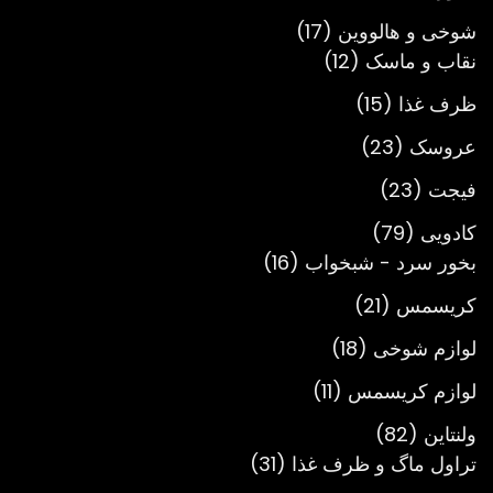
محصول
17
شوخی و هالووین
17
12
محصول
نقاب و ماسک
12
محصول
15
ظرف غذا
15
محصول
23
عروسک
23
محصول
23
فیجت
23
محصول
79
کادویی
79
محصول
16
بخور سرد - شبخواب
16
محصول
21
کریسمس
21
محصول
18
لوازم شوخی
18
محصول
11
لوازم کریسمس
11
محصول
82
ولنتاین
82
محصول
31
تراول ماگ و ظرف غذا
31
محصول