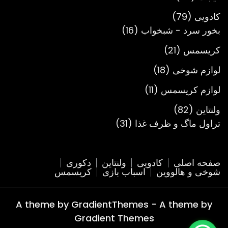
محصول
79
کادویی
79
محصول
16
بخور سرد - شبخواب
16
محصول
21
کریسمس
21
محصول
18
لوازم شوخی
18
محصول
11
لوازم کریسمس
11
محصول
82
ولنتاین
82
محصول
31
تراول ماگ و ظرف غذا
31
محصول
صفحه اصلی
کادویی
ولنتاین
دکوری
شوخی و هالووین
اسباب بازی
کریسمس
A theme by GradientThemes - A theme by
Gradient Themes