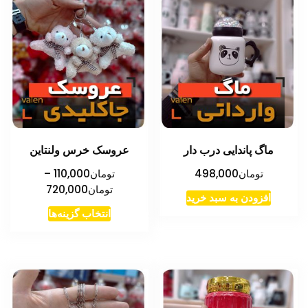
ماگ پاندایی درب دار
عروسک خرس ولنتاین
تومان
498,000
تومان
110,000
–
محدوده
تومان
720,000
افزودن به سبد خرید
قیمت:
این
انتخاب گزینه‌ها
تومان000
محصول
تا
دارای
تومان720,000
انواع
مختلفی
می