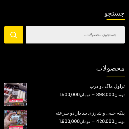
گزینه
گزینه
ها
ها
جستجو
ممکن
ممکن
است
است
در
در
صفحه
صفحه
محصول
محصول
انتخاب
انتخاب
شوند
شوند
محصولات
تراول ماگ دو درب
محدوده
–
تومان
398,000
تومان
1,500,000
قیمت:
تومان398,000
پنکه جیبی و شارژی بند دار دو سرعته
تا
محدوده
–
تومان
420,000
تومان
1,800,000
تومان1,500,000
قیمت: