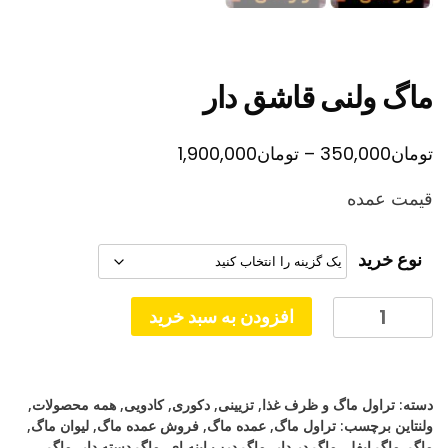
ماگ ولنی قاشق دار
محدوده
تومان
350,000
–
تومان
1,900,000
قیمت:
قیمت عمده
تومان350,000
تا
نوع خرید
تومان1,900,000
ماگ
افزودن به سبد خرید
ولنی
قاشق
دار
دسته:
تراول ماگ و ظرف غذا
,
تزیینی
,
دکوری
,
کادویی
,
همه محصولات
,
عدد
ولنتاین
برچسب:
تراول ماگ
,
عمده ماگ
,
فروش عمده ماگ
,
لیوان ماگ
,
ماگ
,
ماگ ایفل
,
ماگ در دار
,
ماگ درب اینه ای
,
ماگ دسته دار
,
ماگ