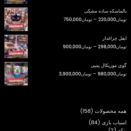
تومان420,000
بالماسکه ساده مشکی
تا
محدوده
–
تومان
220,000
تومان
750,000
تومان1,800,000
قیمت:
تومان220,000
ایفل چراغدار
تا
محدوده
–
تومان
298,000
تومان
900,000
تومان750,000
قیمت:
تومان298,000
گوی موزیکال پمپی
تا
محدوده
–
تومان
980,000
تومان
3,900,000
تومان900,000
قیمت:
تومان980,000
تا
تومان3,900,000
158
همه محصولات
158
محصول
84
اسباب بازی
84
2
محصول
پنکه
2