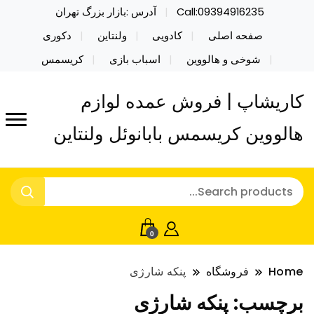
Call:09394916235
آدرس :بازار بزرگ تهران
صفحه اصلی
کادویی
ولنتاین
دکوری
شوخی و هالووین
اسباب بازی
کریسمس
کاریشاپ | فروش عمده لوازم
هالووین کریسمس بابانوئل ولنتاین
0
Home
فروشگاه
پنکه شارژی
برچسب:
پنکه شارژی