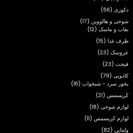
محصول
56
دکوری
56
محصول
17
شوخی و هالووین
17
12
محصول
نقاب و ماسک
12
محصول
15
ظرف غذا
15
محصول
23
عروسک
23
محصول
23
فیجت
23
محصول
79
کادویی
79
محصول
16
بخور سرد - شبخواب
16
محصول
21
کریسمس
21
محصول
18
لوازم شوخی
18
محصول
11
لوازم کریسمس
11
محصول
82
ولنتاین
82