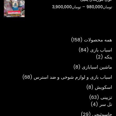
تا
محدوده
–
تومان
980,000
تومان
3,900,000
تومان900,000
قیمت:
تومان980,000
تا
تومان3,900,000
158
همه محصولات
158
محصول
84
اسباب بازی
84
2
محصول
پنکه
2
محصول
8
ماشین اسبابازی
8
محصول
68
اسباب بازی و لوازم شوخی و ضد استرس
68
محصول
8
اسکویش
8
محصول
63
تزیینی
63
4
محصول
تل سر
4
محصول
29
جاسوئیچی
29