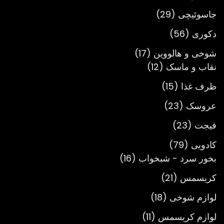
محصول
29
جاسوئیچی
29
محصول
56
دکوری
56
محصول
17
شوخی و هالووین
17
12
محصول
نقاب و ماسک
12
محصول
15
ظرف غذا
15
محصول
23
عروسک
23
محصول
23
فیجت
23
محصول
79
کادویی
79
محصول
16
بخور سرد - شبخواب
16
محصول
21
کریسمس
21
محصول
18
لوازم شوخی
18
محصول
11
لوازم کریسمس
11