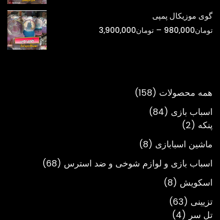
تومان298,000
گوی موزیکال پمپی
تا
محدوده
–
تومان
980,000
تومان
3,900,000
تومان900,000
قیمت:
تومان980,000
تا
تومان3,900,000
158
همه محصولات
158
محصول
84
اسباب بازی
84
2
محصول
پنکه
2
محصول
8
ماشین اسبابازی
8
محصول
68
اسباب بازی و لوازم شوخی و ضد استرس
68
محصول
8
اسکویش
8
محصول
63
تزیینی
63
4
محصول
تل سر
4