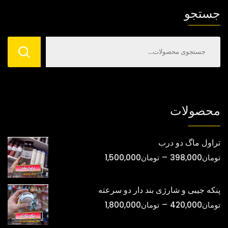
ها
جستجو
ممکن
است
در
صفحه
محصول
انتخاب
شوند
محصولات
تراول ماگ دو درب
محدوده
–
تومان
398,000
تومان
1,500,000
قیمت:
تومان398,000
پنکه جیبی و شارژی بند دار دو سرعته
تا
محدوده
–
تومان
420,000
تومان
1,800,000
تومان1,500,000
قیمت: