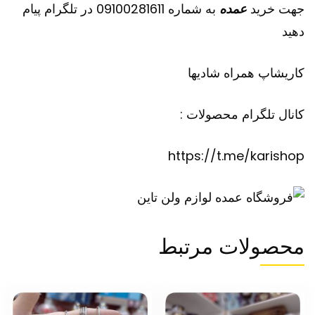
جهت خرید
عمده
به شماره 09100281611 در تلگرام پیام
دهید
کاریشاپ
همراه شادیها
کانال تلگرام محصولات :
https://t.me/karishop
محصولات مرتبط