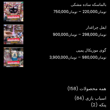
تومان420,000
بالماسکه ساده مشکی
تا
محدوده
–
تومان
220,000
تومان
750,000
تومان1,800,000
قیمت:
تومان220,000
ایفل چراغدار
تا
محدوده
–
تومان
298,000
تومان
900,000
تومان750,000
قیمت:
تومان298,000
گوی موزیکال پمپی
تا
محدوده
–
تومان
980,000
تومان
3,900,000
تومان900,000
قیمت:
تومان980,000
تا
تومان3,900,000
158
همه محصولات
158
محصول
84
اسباب بازی
84
2
محصول
پنکه
2