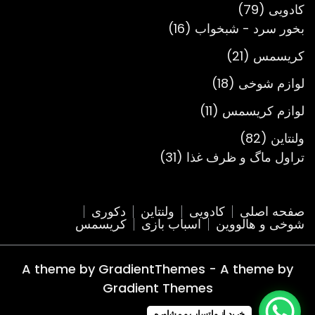
محصول
79
کادویی
79
محصول
16
بخور سرد - شبخواب
16
محصول
21
کریسمس
21
محصول
18
لوازم شوخی
18
محصول
11
لوازم کریسمس
11
محصول
82
ولنتاین
82
محصول
31
تراول ماگ و ظرف غذا
31
محصول
صفحه اصلی
کادویی
ولنتاین
دکوری
شوخی و هالووین
اسباب بازی
کریسمس
A theme by GradientThemes - A theme by
Gradient Themes
خرید از واتساپ و مشاوره