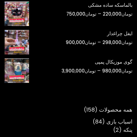
تومان420,000
بالماسکه ساده مشکی
تا
محدوده
–
تومان
220,000
تومان
750,000
تومان1,800,000
قیمت:
تومان220,000
ایفل چراغدار
تا
محدوده
–
تومان
298,000
تومان
900,000
تومان750,000
قیمت:
تومان298,000
گوی موزیکال پمپی
تا
محدوده
–
تومان
980,000
تومان
3,900,000
تومان900,000
قیمت:
تومان980,000
تا
تومان3,900,000
158
همه محصولات
158
محصول
84
اسباب بازی
84
2
محصول
پنکه
2