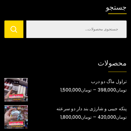
ها
جستجو
ممکن
است
در
صفحه
محصول
انتخاب
شوند
محصولات
تراول ماگ دو درب
محدوده
–
تومان
398,000
تومان
1,500,000
قیمت:
تومان398,000
پنکه جیبی و شارژی بند دار دو سرعته
تا
محدوده
–
تومان
420,000
تومان
1,800,000
تومان1,500,000
قیمت: