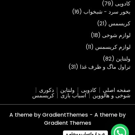
79
کادویی
79
محصول
16
بخور سرد - شبخواب
16
محصول
21
کریسمس
21
محصول
18
لوازم شوخی
18
محصول
11
لوازم کریسمس
11
محصول
82
ولنتاین
82
محصول
31
تراول ماگ و ظرف غذا
31
محصول
صفحه اصلی
کادویی
ولنتاین
دکوری
شوخی و هالووین
اسباب بازی
کریسمس
A theme by GradientThemes - A theme by
Gradient Themes
خرید از واتساپ و مشاوره