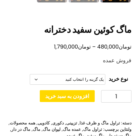
ماگ کوئین سفید دخترانه
محدوده
تومان
480,000
–
تومان
1,790,000
قیمت:
فروش عمده
تومان480,000
تا
نوع خرید
تومان1,790,000
ماگ
افزودن به سبد خرید
کوئین
سفید
دخترانه
دسته:
تراول ماگ و ظرف غذا
,
تزیینی
,
دکوری
,
کادویی
,
همه محصولات
,
عدد
ولنتاین
برچسب:
تراول ماگ
,
عمده ماگ
,
لیوان ماگ
,
ماگ
,
ماگ در دار
,
ماگ دسته دار
,
ماگ سفید
,
ماگ عمده