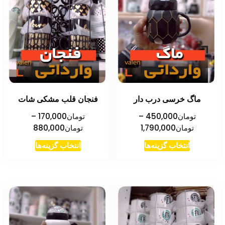
ماگ خرسی درب دار
فنجان قلب مشکی شات
تومان
450,000
–
تومان
170,000
–
محدوده
محدوده
تومان
1,790,000
تومان
880,000
قیمت:
قیمت:
این
این
انتخاب گزینه‌ها
انتخاب گزینه‌ها
تومان450,000
تومان00
محصول
محصول
تا
تا
دارای
دارای
تومان1,790,000
تومان880,000
انواع
انواع
مختلفی
مختلفی
می
می