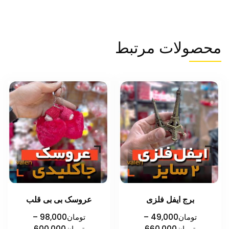
محصولات مرتبط
برج ایفل فلزی
عروسک بی بی قلب
تومان
49,000
–
تومان
98,000
–
محدوده
محدوده
تومان
660,000
تومان
600,000