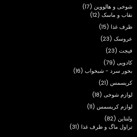
محصول
17
شوخی و هالووین
17
12
محصول
نقاب و ماسک
12
محصول
15
ظرف غذا
15
محصول
23
عروسک
23
محصول
23
فیجت
23
محصول
79
کادویی
79
محصول
16
بخور سرد - شبخواب
16
محصول
21
کریسمس
21
محصول
18
لوازم شوخی
18
محصول
11
لوازم کریسمس
11
محصول
82
ولنتاین
82
محصول
31
تراول ماگ و ظرف غذا
31
محصول