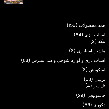
قیمت:
تومان980,000
تا
تومان3,900,000
158
همه محصولات
158
محصول
84
اسباب بازی
84
2
محصول
پنکه
2
محصول
8
ماشین اسبابازی
8
محصول
68
اسباب بازی و لوازم شوخی و ضد استرس
68
محصول
8
اسکویش
8
محصول
63
تزیینی
63
4
محصول
تل سر
4
محصول
29
جاسوئیچی
29
محصول
56
دکوری
56