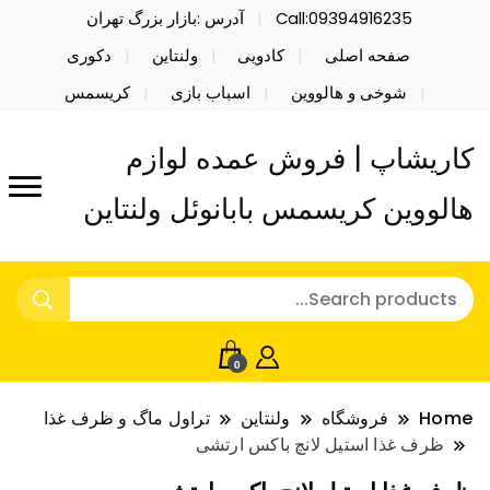
Call:09394916235
آدرس :بازار بزرگ تهران
صفحه اصلی
کادویی
ولنتاین
دکوری
شوخی و هالووین
اسباب بازی
کریسمس
کاریشاپ | فروش عمده لوازم
هالووین کریسمس بابانوئل ولنتاین
0
Home
فروشگاه
ولنتاین
تراول ماگ و ظرف غذا
ظرف غذا استیل لانچ باکس ارتشی