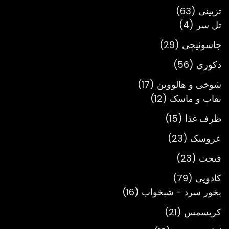
محصول
63
تزیینی
63
4
محصول
تل سر
4
محصول
29
جاسوئیچی
29
محصول
56
دکوری
56
محصول
17
شوخی و هالووین
17
12
محصول
نقاب و ماسک
12
محصول
15
ظرف غذا
15
محصول
23
عروسک
23
محصول
23
فیجت
23
محصول
79
کادویی
79
محصول
16
بخور سرد - شبخواب
16
محصول
21
کریسمس
21
محصول