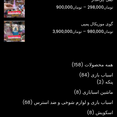
تا
محدوده
–
تومان
298,000
تومان
900,000
تومان750,000
قیمت:
تومان298,000
گوی موزیکال پمپی
تا
محدوده
–
تومان
980,000
تومان
3,900,000
تومان900,000
قیمت:
تومان980,000
تا
تومان3,900,000
158
همه محصولات
158
محصول
84
اسباب بازی
84
2
محصول
پنکه
2
محصول
8
ماشین اسبابازی
8
محصول
68
اسباب بازی و لوازم شوخی و ضد استرس
68
محصول
8
اسکویش
8