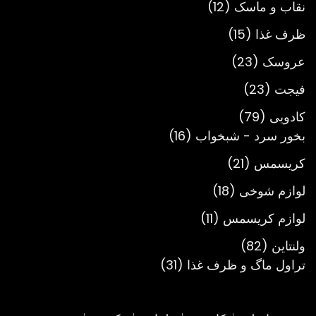
12
محصول
نقاب و ماسک
12
محصول
15
ظرف غذا
15
محصول
23
عروسک
23
محصول
23
فیجت
23
محصول
79
کادویی
79
محصول
16
بخور سرد - شبخواب
16
محصول
21
کریسمس
21
محصول
18
لوازم شوخی
18
محصول
11
لوازم کریسمس
11
محصول
82
ولنتاین
82
محصول
31
تراول ماگ و ظرف غذا
31
محصول