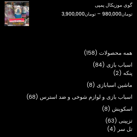
تومان298,000
گوی موزیکال پمپی
تا
محدوده
–
تومان
980,000
تومان
3,900,000
تومان900,000
قیمت:
تومان980,000
تا
تومان3,900,000
158
همه محصولات
158
محصول
84
اسباب بازی
84
2
محصول
پنکه
2
محصول
8
ماشین اسبابازی
8
محصول
68
اسباب بازی و لوازم شوخی و ضد استرس
68
محصول
8
اسکویش
8
محصول
63
تزیینی
63
4
محصول
تل سر
4
محصول