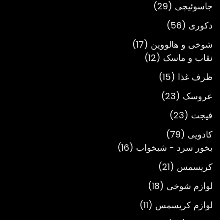
29
جاسوئیچی
29
محصول
56
دکوری
56
محصول
17
شوخی و هالووین
17
12
محصول
نقاب و ماسک
12
محصول
15
ظرف غذا
15
محصول
23
عروسک
23
محصول
23
فیجت
23
محصول
79
کادویی
79
محصول
16
بخور سرد - شبخواب
16
محصول
21
کریسمس
21
محصول
18
لوازم شوخی
18
محصول
11
لوازم کریسمس
11
محصول