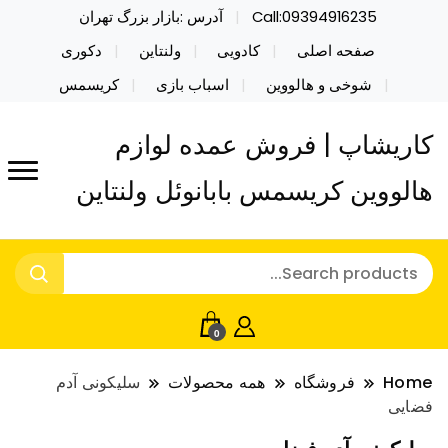
Call:09394916235
آدرس :بازار بزرگ تهران
صفحه اصلی
کادویی
ولنتاین
دکوری
شوخی و هالووین
اسباب بازی
کریسمس
کاریشاپ | فروش عمده لوازم
هالووین کریسمس بابانوئل ولنتاین
0
Home
فروشگاه
همه محصولات
سلیکونی آدم
فضایی