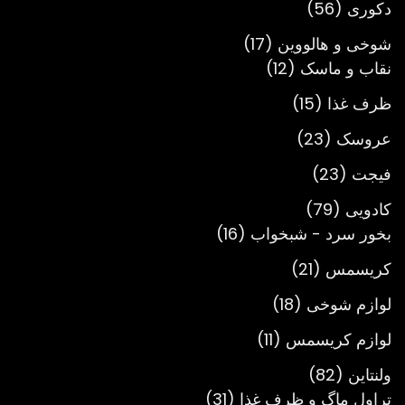
56
دکوری
56
محصول
17
شوخی و هالووین
17
12
محصول
نقاب و ماسک
12
محصول
15
ظرف غذا
15
محصول
23
عروسک
23
محصول
23
فیجت
23
محصول
79
کادویی
79
محصول
16
بخور سرد - شبخواب
16
محصول
21
کریسمس
21
محصول
18
لوازم شوخی
18
محصول
11
لوازم کریسمس
11
محصول
82
ولنتاین
82
محصول
31
تراول ماگ و ظرف غذا
31