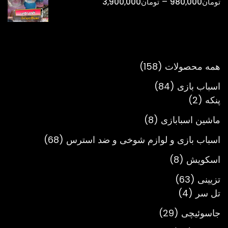
محدوده
–
تومان
980,000
تومان
3,900,000
تومان900,000
قیمت:
تومان980,000
تا
تومان3,900,000
158
همه محصولات
158
محصول
84
اسباب بازی
84
2
محصول
پنکه
2
محصول
8
ماشین اسبابازی
8
محصول
68
اسباب بازی و لوازم شوخی و ضد استرس
68
محصول
8
اسکویش
8
محصول
63
تزیینی
63
4
محصول
تل سر
4
محصول
29
جاسوئیچی
29
محصول