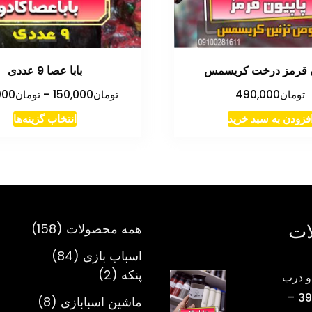
ن قرمز درخت کریسمس
بابا عصا 9 عددی
تومان
490,000
تومان
150,000
–
تومان
000
این
فزودن به سبد خرید
انتخاب گزینه‌ها
مح
دار
انو
مخت
می
ات
158
همه محصولات
158
باش
محصول
گزی
84
اسباب بازی
84
ها
2
محصول
پنکه
2
و درب
مم
محصول
–
39
8
ماشین اسبابازی
8
اس