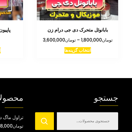
بابانوئل متحرک دی جی درام زن
پاپیو
محدوده
تومان
1,800,000
–
تومان
3,600,000
قیمت:
این
انتخاب گزینه‌ها
ا
تومان1,800,000
محصول
تا
دارای
تومان3,600,000
انواع
مختلفی
می
جستجو
محصول
باشد.
گزینه
ها
تراول ماگ د
ممکن
تومان
8,000
است