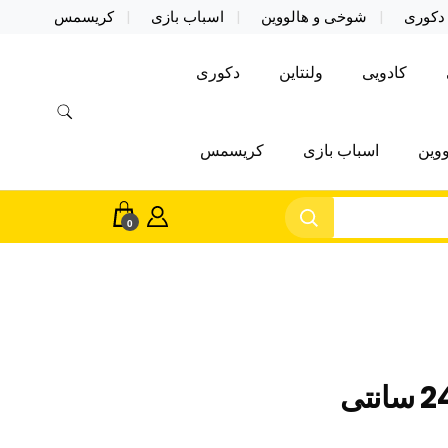
دکوری
شوخی و هالووین
اسباب بازی
کریسمس
کادویی
ولنتاین
دکوری
وین
اسباب بازی
کریسمس
0