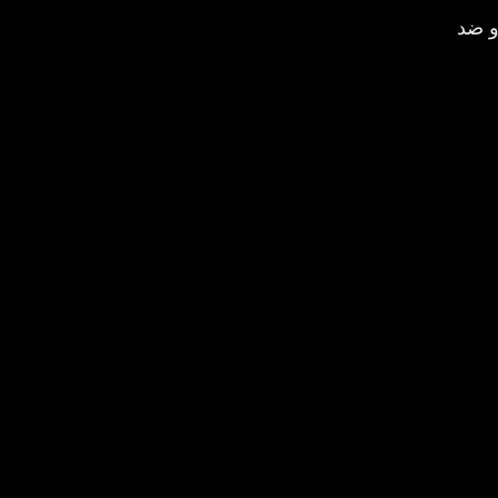
در
و ضد
حه
صفحه
صول
محصول
خاب
انتخاب
د
شوند