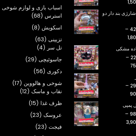
محدوده
1,5
محصول
در
اسباب بازی و لوازم شوخی 
قیمت:
صف
شارژی بند دار دو
68
استرس
68
تومان398,000
مح
محصول
تا
8
اسکویش
8
–
انت
42
تومان1,500,000
محصول
محدوده
شون
1,8
63
تزیینی
63
قیمت:
4
محصول
تل سر
4
اده مشکی
تومان420,000
محصول
–
22
29
جاسوئیچی
29
تا
محدوده
75
محصول
تومان1,800,000
56
دکوری
56
قیمت:
محصول
تومان220,000
17
شوخی و هالووین
17
–
29
تا
12
محصول
نقاب و ماسک
12
محدوده
90
تومان750,000
محصول
قیمت:
15
ظرف غذا
15
 پمپی
تومان298,000
محصول
–
23
98
عروسک
23
تا
محدوده
3,9
محصول
تومان900,000
23
فیجت
23
قیمت:
محصول