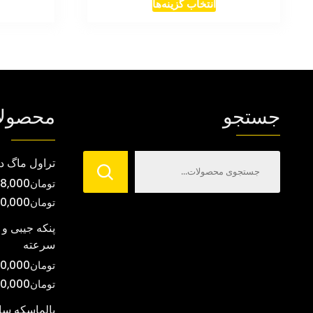
این
انتخاب گزینه‌ها
تومان98,000
محصول
تا
دارای
تومان720,000
انواع
مختلفی
می
جستجو
محصول
باشد.
گزینه
ها
تراول ماگ د
ممکن
تومان
8,000
است
تومان
00,000
در
صفحه
پنکه جیبی و 
سرعته
محصول
انتخاب
تومان
0,000
شوند
تومان
00,000
بالماسکه س