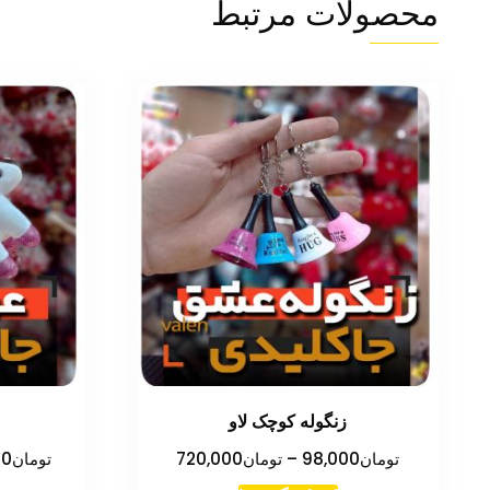
محصولات مرتبط
زنگوله کوچک لاو
محدوده
تومان
98,000
–
تومان
720,000
تومان
00
قیمت: