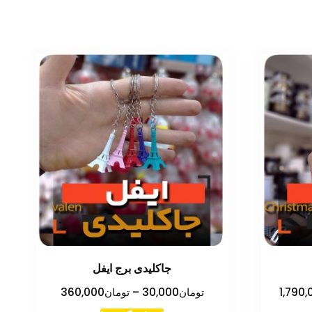
جاکلیدی برج ایفل
محدوده
محدوده
1,790,
تومان
30,000
–
تومان
360,000
قیمت:
قیمت: