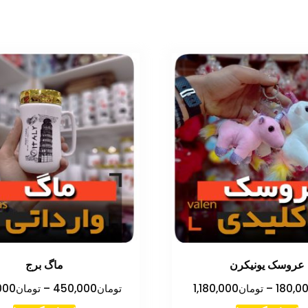
عروسک یونیکرن
ماگ برج
محدوده
180,0
–
تومان
1,180,000
تومان
450,000
–
تومان
000
قیمت: