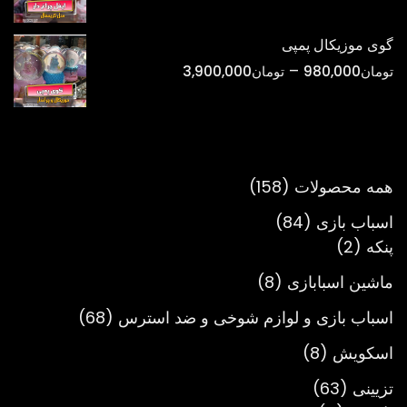
قیمت:
تومان298,000
گوی موزیکال پمپی
تا
محدوده
–
تومان
980,000
تومان
3,900,000
تومان900,000
قیمت:
تومان980,000
تا
تومان3,900,000
158
همه محصولات
158
محصول
84
اسباب بازی
84
2
محصول
پنکه
2
محصول
8
ماشین اسبابازی
8
محصول
68
اسباب بازی و لوازم شوخی و ضد استرس
68
محصول
8
اسکویش
8
محصول
63
تزیینی
63