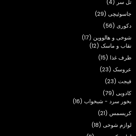
4
محصول
تل سر
4
محصول
29
جاسوئیچی
29
محصول
56
دکوری
56
محصول
17
شوخی و هالووین
17
12
محصول
نقاب و ماسک
12
محصول
15
ظرف غذا
15
محصول
23
عروسک
23
محصول
23
فیجت
23
محصول
79
کادویی
79
محصول
16
بخور سرد - شبخواب
16
محصول
21
کریسمس
21
محصول
18
لوازم شوخی
18
محصول