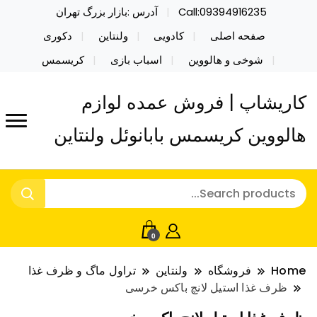
Call:09394916235
آدرس :بازار بزرگ تهران
صفحه اصلی
کادویی
ولنتاین
دکوری
شوخی و هالووین
اسباب بازی
کریسمس
کاریشاپ | فروش عمده لوازم
هالووین کریسمس بابانوئل ولنتاین
0
Home
فروشگاه
ولنتاین
تراول ماگ و ظرف غذا
ظرف غذا استیل لانچ باکس خرسی