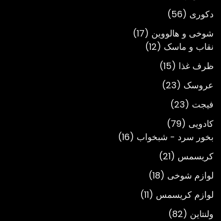
محصول
56
دکوری
56
محصول
17
شوخی و هالووین
17
12
محصول
نقاب و ماسک
12
محصول
15
ظرف غذا
15
محصول
23
عروسک
23
محصول
23
فیجت
23
محصول
79
کادویی
79
محصول
16
بخور سرد - شبخواب
16
محصول
21
کریسمس
21
محصول
18
لوازم شوخی
18
محصول
11
لوازم کریسمس
11
محصول
82
ولنتاین
82