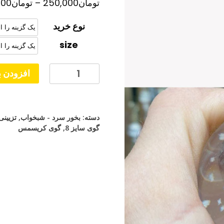
تومان
250,000
–
تومان
000
نوع خرید
size
گوی
افزودن ب
کریستال
مدل
کره
دسته:
بخور سرد - شبخواب
,
تزیینی
زمین
گوی سایز 8
,
گوی کریسمس
نردبان
عدد