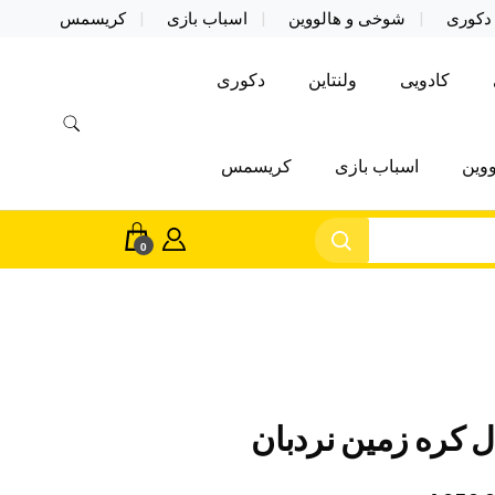
دکوری
شوخی و هالووین
اسباب بازی
کریسمس
کادویی
ولنتاین
دکوری
وین
اسباب بازی
کریسمس
0
 کره زمین نردبان