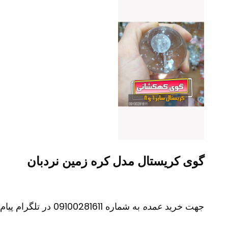
گوی کریستال مدل کره زمین نردبان
جهت خرید
عمده
به شماره 09100281611 در تلگرام پیام دهید