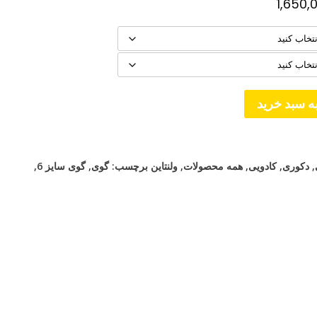
محدوده
1,650,
قیمت:
تومان250,000
تا
تومان1,650,000
ه سبد خرید
,
دکوری
,
کادویی
,
همه محصولات
,
ولنتاین
برچسب:
گوی
,
گوی سایز 6
,