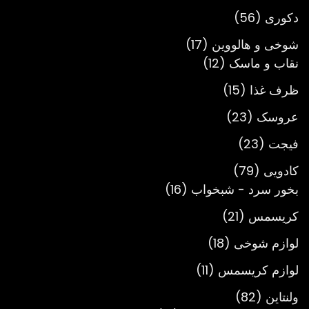
محصول
56
دکوری
56
محصول
17
شوخی و هالووین
17
12
محصول
نقاب و ماسک
12
محصول
15
ظرف غذا
15
محصول
23
عروسک
23
محصول
23
فیجت
23
محصول
79
کادویی
79
محصول
16
بخور سرد - شبخواب
16
محصول
21
کریسمس
21
محصول
18
لوازم شوخی
18
محصول
11
لوازم کریسمس
11
محصول
82
ولنتاین
82