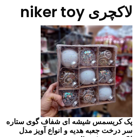
لاکچری niker toy
پک کریسمس شیشه ای شفاف گوی ستاره
سر درخت جعبه هدیه و انواع آویز مدل