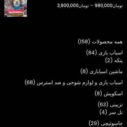
تا
محدوده
–
تومان
980,000
تومان
3,900,000
تومان900,000
قیمت:
تومان980,000
تا
تومان3,900,000
158
همه محصولات
158
محصول
84
اسباب بازی
84
2
محصول
پنکه
2
محصول
8
ماشین اسبابازی
8
محصول
68
اسباب بازی و لوازم شوخی و ضد استرس
68
محصول
8
اسکویش
8
محصول
63
تزیینی
63
4
محصول
تل سر
4
محصول
29
جاسوئیچی
29