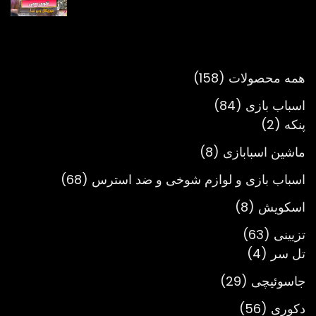
قیمت:
تومان980,000
تا
تومان3,900,000
158
همه محصولات
158
محصول
84
اسباب بازی
84
2
محصول
پنکه
2
محصول
8
ماشین اسبابازی
8
محصول
68
اسباب بازی و لوازم شوخی و ضد استرس
68
محصول
8
اسکویش
8
محصول
63
تزیینی
63
4
محصول
تل سر
4
محصول
29
جاسوئیچی
29
محصول
56
دکوری
56