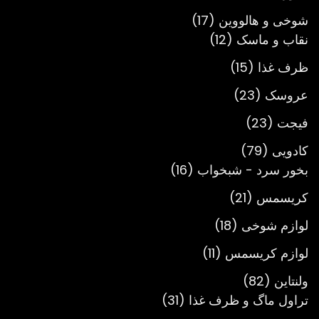
محصول
17
شوخی و هالووین
17
12
محصول
نقاب و ماسک
12
محصول
15
ظرف غذا
15
محصول
23
عروسک
23
محصول
23
فیجت
23
محصول
79
کادویی
79
محصول
16
بخور سرد - شبخواب
16
محصول
21
کریسمس
21
محصول
18
لوازم شوخی
18
محصول
11
لوازم کریسمس
11
محصول
82
ولنتاین
82
محصول
31
تراول ماگ و ظرف غذا
31
محصول