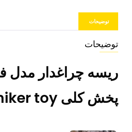
توضیحات
توضیحات
ریسه چراغدار مدل ف
پخش کلی niker toy