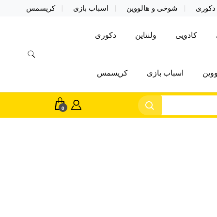
دکوری
شوخی و هالووین
اسباب بازی
کریسمس
کادویی
ولنتاین
دکوری
وین
اسباب بازی
کریسمس
0