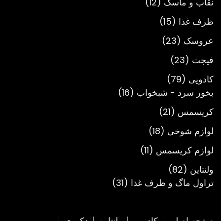
12
محصول
نقاب و ماسک
12
محصول
15
ظرف غذا
15
محصول
23
عروسک
23
محصول
23
فیجت
23
محصول
79
کادویی
79
محصول
16
بخور سرد - شبخواب
16
محصول
21
کریسمس
21
محصول
18
لوازم شوخی
18
محصول
11
لوازم کریسمس
11
محصول
82
ولنتاین
82
محصول
31
تراول ماگ و ظرف غذا
31
محصول
صفحه اصلی
کادویی
ولنتاین
دکوری