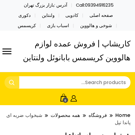
Call:09394916235
آدرس :بازار بزرگ تهران
صفحه اصلی
کادویی
ولنتاین
دکوری
شوخی و هالووین
اسباب بازی
کریسمس
کاریشاپ | فروش عمده لوازم
هالووین کریسمس بابانوئل ولنتاین
0
Home
فروشگاه
همه محصولات
شبخواب ضربه ای
پاندا تپل