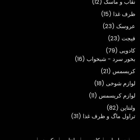
12
محصول
نقاب و ماسک
12
محصول
15
ظرف غذا
15
محصول
23
عروسک
23
محصول
23
فیجت
23
محصول
79
کادویی
79
محصول
16
بخور سرد - شبخواب
16
محصول
21
کریسمس
21
محصول
18
لوازم شوخی
18
محصول
11
لوازم کریسمس
11
محصول
82
ولنتاین
82
محصول
31
تراول ماگ و ظرف غذا
31
محصول