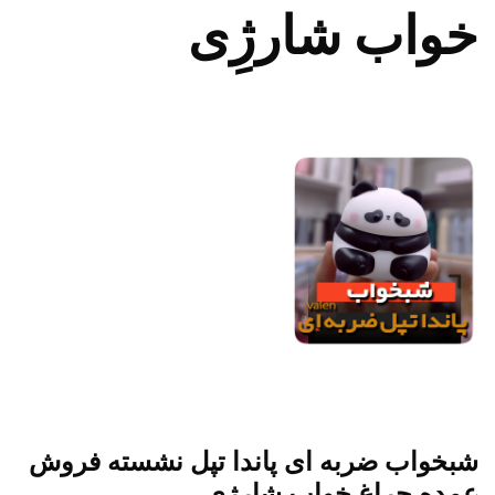
خواب شارژِی
شبخواب ضربه ای پاندا تپل نشسته فروش
عمده چراغ خواب شارژِی