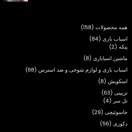
تومان980,000
تا
تومان3,900,000
158
همه محصولات
158
محصول
84
اسباب بازی
84
2
محصول
پنکه
2
محصول
8
ماشین اسبابازی
8
محصول
68
اسباب بازی و لوازم شوخی و ضد استرس
68
محصول
8
اسکویش
8
محصول
63
تزیینی
63
4
محصول
تل سر
4
محصول
29
جاسوئیچی
29
محصول
56
دکوری
56
محصول