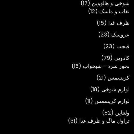
17
شوخی و هالووین
17
12
محصول
نقاب و ماسک
12
محصول
15
ظرف غذا
15
محصول
23
عروسک
23
محصول
23
فیجت
23
محصول
79
کادویی
79
محصول
16
بخور سرد - شبخواب
16
محصول
21
کریسمس
21
محصول
18
لوازم شوخی
18
محصول
11
لوازم کریسمس
11
محصول
82
ولنتاین
82
محصول
31
تراول ماگ و ظرف غذا
31
محصول