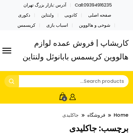
Call:09394916235
آدرس :بازار بزرگ تهران
صفحه اصلی
کادویی
ولنتاین
دکوری
شوخی و هالووین
اسباب بازی
کریسمس
کاریشاپ | فروش عمده لوازم
هالووین کریسمس بابانوئل ولنتاین
0
Home
فروشگاه
جاکلیدی
برچسب:
جاکلیدی