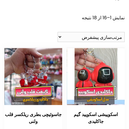
نمایش 1–16 از 18 نتیجه
اسکوییشی اسکویید گیم
جاسوئیچی بطری ریلکسر قلب
جاکلیدی
ولنی