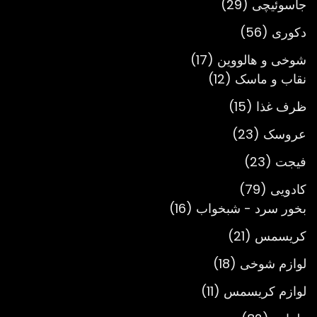
29
جاسوئیچی
29
محصول
56
دکوری
56
محصول
17
شوخی و هالووین
17
12
محصول
نقاب و ماسک
12
محصول
15
ظرف غذا
15
محصول
23
عروسک
23
محصول
23
فیجت
23
محصول
79
کادویی
79
محصول
16
بخور سرد - شبخواب
16
محصول
21
کریسمس
21
محصول
18
لوازم شوخی
18
محصول
11
لوازم کریسمس
11
محصول