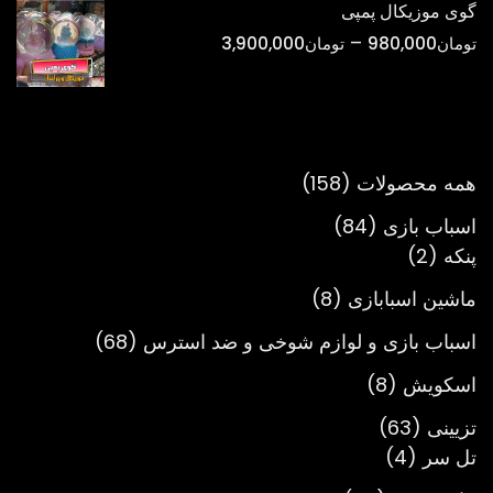
گوی موزیکال پمپی
تا
محدوده
–
تومان
980,000
تومان
3,900,000
تومان900,000
قیمت:
تومان980,000
تا
تومان3,900,000
158
همه محصولات
158
محصول
84
اسباب بازی
84
2
محصول
پنکه
2
محصول
8
ماشین اسبابازی
8
محصول
68
اسباب بازی و لوازم شوخی و ضد استرس
68
محصول
8
اسکویش
8
محصول
63
تزیینی
63
4
محصول
تل سر
4
محصول