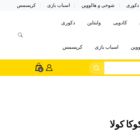
دکوری
شوخی و هالووین
اسباب بازی
کریسمس
کادویی
ولنتاین
دکوری
وین
اسباب بازی
کریسمس
0
کا کولا