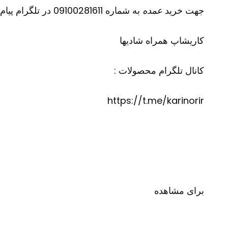
جهت خرید
عمده
به شماره 09100281611 در تلگرام پیام دهید
کاریشاپ
همراه شادیها
کانال تلگرام محصولات :
https://t.me/karinorir
برای مشاهده