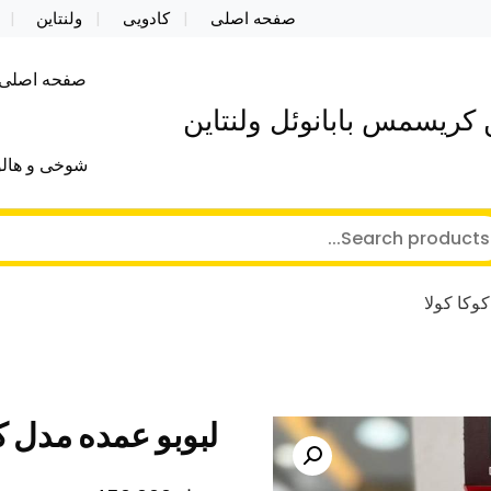
صفحه اصلی
کادویی
ولنتاین
صفحه اصلی
کریسمس بابانوئل ولنتاین
شوخی و هالو
وکا کولا
لبوبو عمده مدل کو