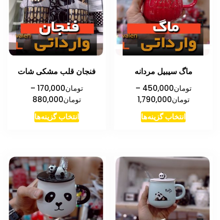
ماگ سیبیل مردانه
فنجان قلب مشکی شات
تومان
450,000
–
تومان
170,000
–
محدوده
محدوده
تومان
1,790,000
تومان
880,000
قیمت:
قیمت:
این
این
انتخاب گزینه‌ها
انتخاب گزینه‌ها
تومان450,000
تومان00
محصول
محصول
تا
تا
دارای
دارای
تومان1,790,000
تومان880,000
انواع
انواع
مختلفی
مختلفی
می
می
باشد.
باشد.
گزینه
گزینه