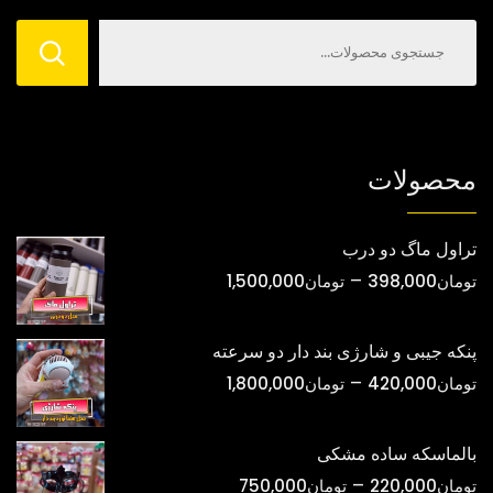
است
است
در
در
صفحه
صفحه
محصول
محصول
انتخاب
انتخاب
شوند
شوند
محصولات
تراول ماگ دو درب
محدوده
–
تومان
398,000
تومان
1,500,000
قیمت:
تومان398,000
پنکه جیبی و شارژی بند دار دو سرعته
تا
محدوده
–
تومان
420,000
تومان
1,800,000
تومان1,500,000
قیمت:
تومان420,000
بالماسکه ساده مشکی
تا
محدوده
–
تومان
220,000
تومان
750,000