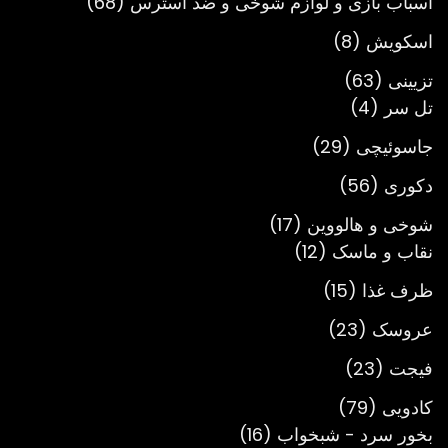
68
اسباب بازی و لوازم شوخی و ضد استرس
68
محصول
8
اسکویش
8
محصول
63
تزیینی
63
4
محصول
تل سر
4
محصول
29
جاسوئیچی
29
محصول
56
دکوری
56
محصول
17
شوخی و هالووین
17
12
محصول
نقاب و ماسک
12
محصول
15
ظرف غذا
15
محصول
23
عروسک
23
محصول
23
فیجت
23
محصول
79
کادویی
79
محصول
16
بخور سرد - شبخواب
16