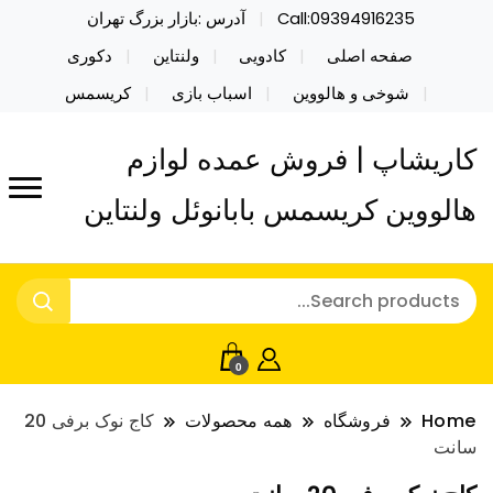
Call:09394916235
آدرس :بازار بزرگ تهران
صفحه اصلی
کادویی
ولنتاین
دکوری
شوخی و هالووین
اسباب بازی
کریسمس
کاریشاپ | فروش عمده لوازم
هالووین کریسمس بابانوئل ولنتاین
0
Home
فروشگاه
همه محصولات
کاج نوک برفی 20
سانت