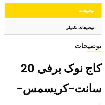
توضیحات
توضیحات تکمیلی
توضیحات
کاج نوک برفی 20
سانت-کریسمس-