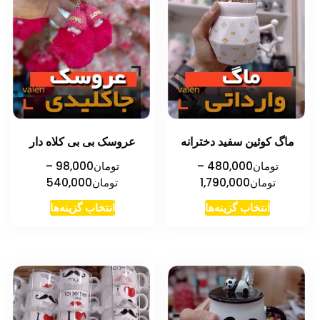
ماگ کوئین سفید دخترانه
عروسک بی بی کلاه دار
تومان
480,000
–
تومان
98,000
–
محدوده
محدوده
تومان
1,790,000
تومان
540,000
قیمت:
قیمت:
این
این
انتخاب گزینه‌ها
انتخاب گزینه‌ها
تومان480,000
تومان00
محصول
محصول
تا
تا
دارای
دارای
تومان1,790,000
تومان540,000
انواع
انواع
مختلفی
مختلفی
می
می