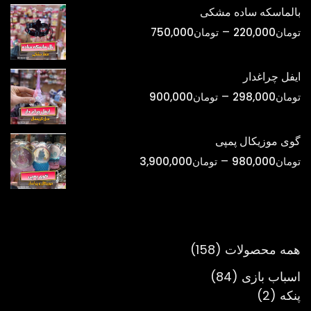
تومان420,000
بالماسکه ساده مشکی
تا
محدوده
–
تومان
220,000
تومان
750,000
تومان1,800,000
قیمت:
تومان220,000
ایفل چراغدار
تا
محدوده
–
تومان
298,000
تومان
900,000
تومان750,000
قیمت:
تومان298,000
گوی موزیکال پمپی
تا
محدوده
–
تومان
980,000
تومان
3,900,000
تومان900,000
قیمت:
تومان980,000
تا
تومان3,900,000
158
همه محصولات
158
محصول
84
اسباب بازی
84
2
محصول
پنکه
2