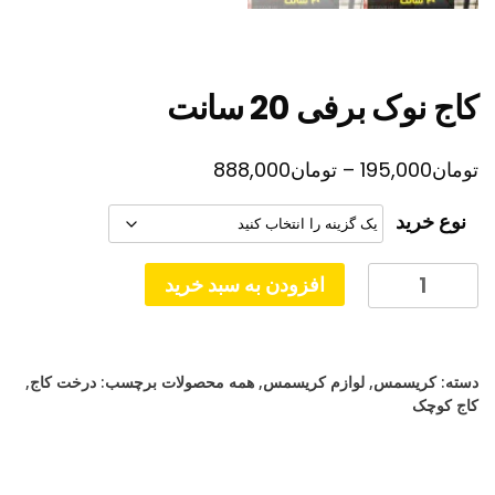
کاج نوک برفی 20 سانت
محدوده
تومان
195,000
–
تومان
888,000
قیمت:
نوع خرید
تومان195,000
تا
کاج
افزودن به سبد خرید
نوک
تومان888,000
برفی
20
دسته:
کریسمس
,
لوازم کریسمس
,
همه محصولات
برچسب:
درخت کاج
,
سانت
کاج کوچک
عدد