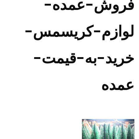
فروش-عمده-
لوازم-کریسمس-
خرید-به-قیمت-
عمده