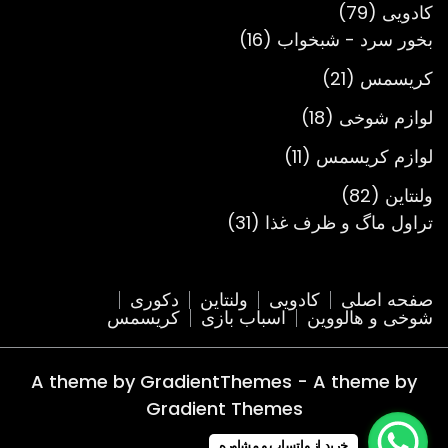
79
کادویی
79
محصول
16
بخور سرد - شبخواب
16
محصول
21
کریسمس
21
محصول
18
لوازم شوخی
18
محصول
11
لوازم کریسمس
11
محصول
82
ولنتاین
82
محصول
31
تراول ماگ و ظرف غذا
31
محصول
صفحه اصلی
کادویی
ولنتاین
دکوری
شوخی و هالووین
اسباب بازی
کریسمس
A theme by GradientThemes - A theme by
Gradient Themes
خرید از واتساپ و مشاوره