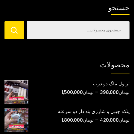
ها
ها
جستجو
ممکن
ممکن
است
است
در
در
صفحه
صفحه
محصول
محصول
انتخاب
انتخاب
شوند
شوند
محصولات
تراول ماگ دو درب
محدوده
–
تومان
398,000
تومان
1,500,000
قیمت:
تومان398,000
پنکه جیبی و شارژی بند دار دو سرعته
تا
محدوده
–
تومان
420,000
تومان
1,800,000
تومان1,500,000
قیمت: