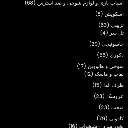
68
اسباب بازی و لوازم شوخی و ضد استرس
68
محصول
8
اسکویش
8
محصول
63
تزیینی
63
4
محصول
تل سر
4
محصول
29
جاسوئیچی
29
محصول
56
دکوری
56
محصول
17
شوخی و هالووین
17
12
محصول
نقاب و ماسک
12
محصول
15
ظرف غذا
15
محصول
23
عروسک
23
محصول
23
فیجت
23
محصول
79
کادویی
79
محصول
16
بخور سرد - شبخواب
16