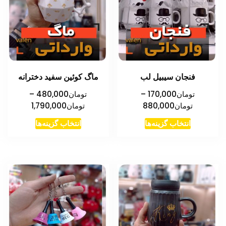
فنجان سیبیل لب
ماگ کوئین سفید دخترانه
تومان
170,000
–
تومان
480,000
–
محدوده
محدوده
تومان
880,000
تومان
1,790,000
قیمت:
قیمت:
این
این
انتخاب گزینه‌ها
انتخاب گزینه‌ها
تومان170,000
تومان0
محصول
محصول
تا
تا
دارای
دارای
تومان880,000
تومان1,790,000
انواع
انواع
مختلفی
مختلفی
می
می
باشد.
باشد.
گزینه
گزینه