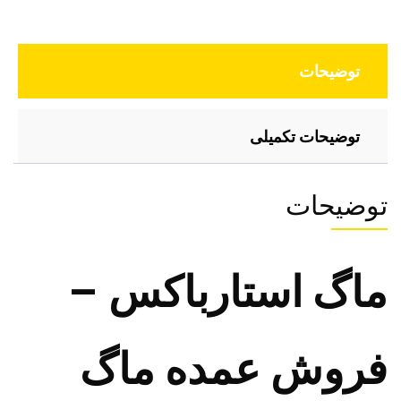
توضیحات
توضیحات تکمیلی
توضیحات
ماگ استارباکس –
فروش عمده ماگ