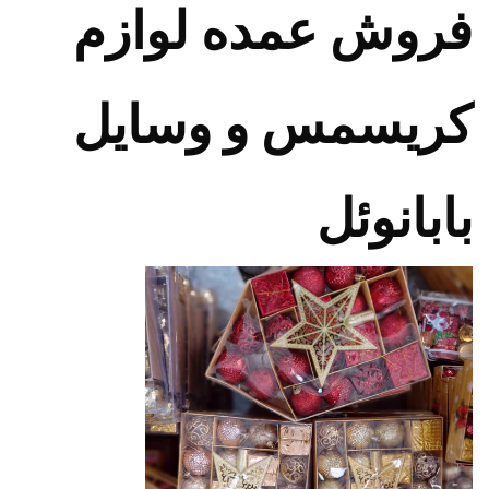
فروش عمده لوازم
کریسمس و وسایل
بابانوئل