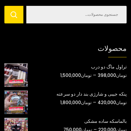
است
در
صفحه
محصول
انتخاب
شوند
محصولات
تراول ماگ دو درب
محدوده
–
تومان
398,000
تومان
1,500,000
قیمت:
تومان398,000
پنکه جیبی و شارژی بند دار دو سرعته
تا
محدوده
–
تومان
420,000
تومان
1,800,000
تومان1,500,000
قیمت:
تومان420,000
بالماسکه ساده مشکی
تا
محدوده
–
تومان
220,000
تومان
750,000