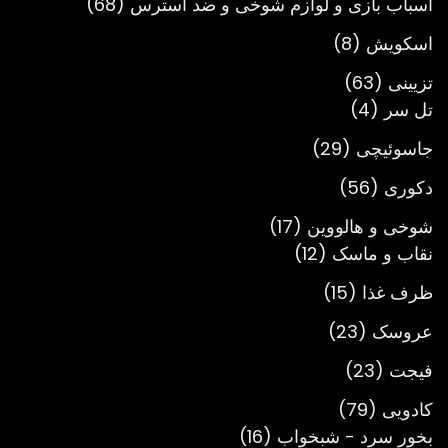
68
اسباب بازی و لوازم شوخی و ضد استرس
68
محصول
8
اسکویش
8
محصول
63
تزیینی
63
4
محصول
تل سر
4
محصول
29
جاسوئیچی
29
محصول
56
دکوری
56
محصول
17
شوخی و هالووین
17
12
محصول
نقاب و ماسک
12
محصول
15
ظرف غذا
15
محصول
23
عروسک
23
محصول
23
فیجت
23
محصول
79
کادویی
79
محصول
16
بخور سرد - شبخواب
16