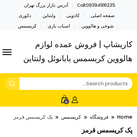
Call:09394916235
آدرس :بازار بزرگ تهران
صفحه اصلی
کادویی
ولنتاین
دکوری
شوخی و هالووین
اسباب بازی
کریسمس
کاریشاپ | فروش عمده لوازم
هالووین کریسمس بابانوئل ولنتاین
0
Home
فروشگاه
کریسمس
پک کریسمس قرمز
پک کریسمس قرمز