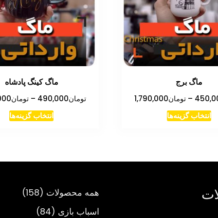
ماگ برج
ماگ کینگ پادشاه
محدوده
450,0
–
تومان
1,790,000
تومان
490,000
–
تومان
000
قیمت:
این
این
انتخاب گزینه‌ها
انتخاب گزینه‌ها
تومان450,000
محصول
مح
تا
دارای
دار
تومان1,790,000
انواع
انو
مختلفی
مخت
می
می
ات
158
همه محصولات
158
باشد.
باش
محصول
گزینه
گزی
84
اسباب بازی
84