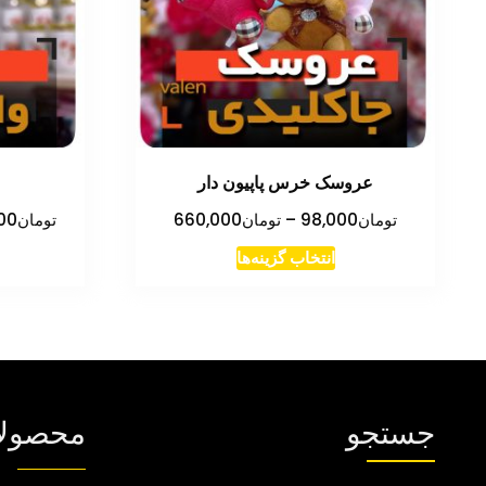
عروسک خرس پاپیون دار
محدوده
تومان
98,000
–
تومان
660,000
تومان
00
قیمت:
این
انتخاب گزینه‌ها
تومان98,000
محصول
تا
دارای
تومان660,000
انواع
مختلفی
می
جستجو
محصول
باشد.
گزینه