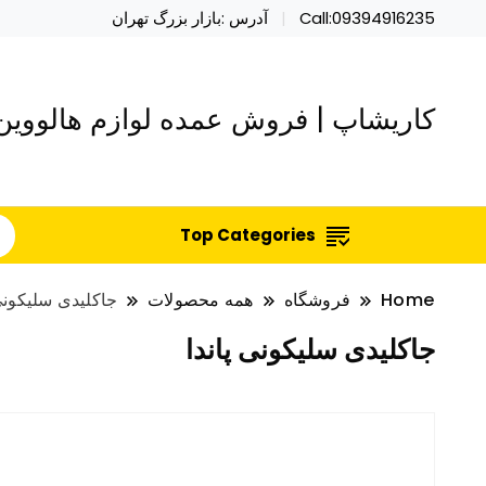
Call:09394916235
آدرس :بازار بزرگ تهران
کاریشاپ | فروش عمده لوازم هالووین 
Top Categories
Home
فروشگاه
همه محصولات
جاکلیدی سلیکونی 
جاکلیدی سلیکونی پاندا