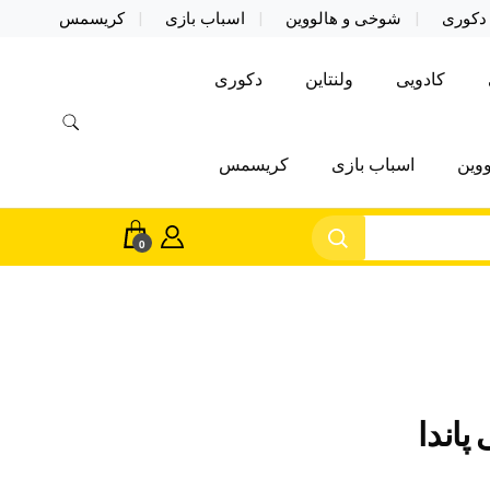
دکوری
شوخی و هالووین
اسباب بازی
کریسمس
کادویی
ولنتاین
دکوری
وین
اسباب بازی
کریسمس
0
پاندا