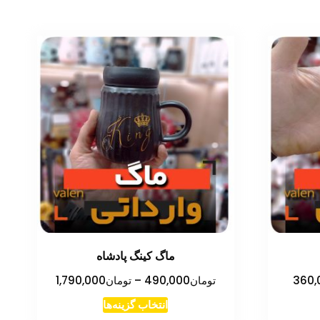
ماگ کینگ پادشاه
محدوده
محدوده
360,
تومان
490,000
–
تومان
1,790,000
قیمت:
قیمت:
این
انتخاب گزینه‌ها
تومان30,000
تومان,000