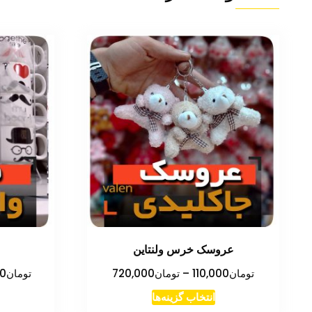
عروسک خرس ولنتاین
محدوده
تومان
110,000
–
تومان
720,000
تومان
00
قیمت:
این
انتخاب گزینه‌ها
تومان110,000