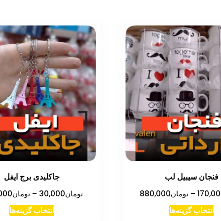
فنجان سیبیل لب
جاکلیدی برج ایفل
محدوده
170,0
–
تومان
880,000
تومان
30,000
–
تومان
000
قیمت:
این
این
انتخاب گزینه‌ها
انتخاب گزینه‌ها
تومان170,000