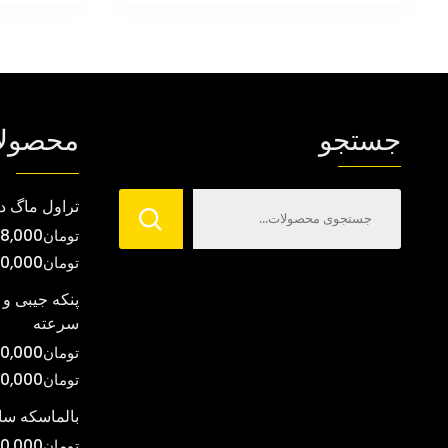
محصول
تا
دارای
تومان720,000
انواع
مختلفی
می
جستجو
محصول
باشد.
گزینه
ها
تراول ماگ د
ممکن
تومان
8,000
است
تومان
00,000
در
صفحه
پنکه جیبی و 
سرعته
محصول
انتخاب
تومان
0,000
شوند
تومان
00,000
بالماسکه س
تومان
0,000