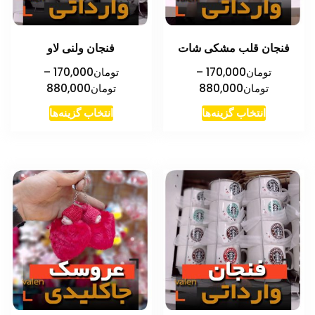
فنجان قلب مشکی شات
فنجان ولنی لاو
تومان
170,000
–
تومان
170,000
–
محدوده
محدوده
تومان
880,000
تومان
880,000
قیمت:
قیمت:
این
این
انتخاب گزینه‌ها
انتخاب گزینه‌ها
تومان170,000
تومان00
محصول
محصول
تا
تا
دارای
دارای
تومان880,000
تومان880,000
انواع
انواع
مختلفی
مختلفی
می
می
باشد.
باشد.
گزینه
گزینه
ها
ها
ممکن
ممکن
است
است