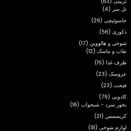
63
تزیینی
63
4
محصول
تل سر
4
محصول
29
جاسوئیچی
29
محصول
56
دکوری
56
محصول
17
شوخی و هالووین
17
12
محصول
نقاب و ماسک
12
محصول
15
ظرف غذا
15
محصول
23
عروسک
23
محصول
23
فیجت
23
محصول
79
کادویی
79
محصول
16
بخور سرد - شبخواب
16
محصول
21
کریسمس
21
محصول
18
لوازم شوخی
18