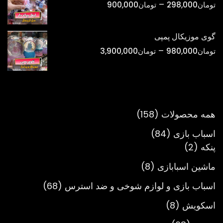
محدوده
–
تومان
298,000
تومان
900,000
تومان750,000
قیمت:
تومان298,000
گوی موزیکال پمپی
تا
محدوده
–
تومان
980,000
تومان
3,900,000
تومان900,000
قیمت:
تومان980,000
تا
تومان3,900,000
158
همه محصولات
158
محصول
84
اسباب بازی
84
2
محصول
پنکه
2
محصول
8
ماشین اسبابازی
8
محصول
68
اسباب بازی و لوازم شوخی و ضد استرس
68
محصول
8
اسکویش
8
محصول