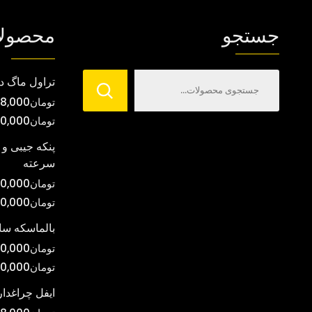
می
جستجو
محصول
باشد.
گزینه
ها
تراول ماگ د
ممکن
تومان
8,000
است
تومان
00,000
در
صفحه
پنکه جیبی و 
سرعته
محصول
انتخاب
تومان
0,000
شوند
تومان
00,000
بالماسکه س
تومان
0,000
تومان
0,000
ایفل چراغدار