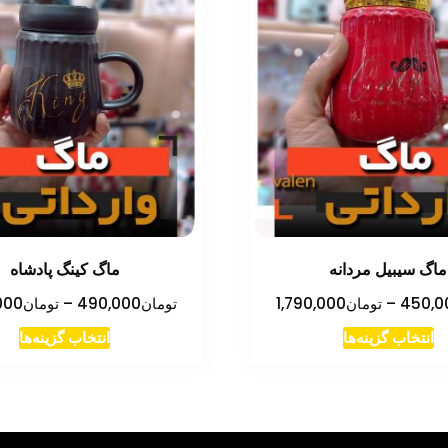
ماگ سیبیل مردانه
ماگ کینگ پادشاه
محدوده
450,0
–
تومان
1,790,000
تومان
490,000
–
تومان
000
قیمت:
این
این
انتخاب گزینه‌ها
انتخاب گزینه‌ها
تومان450,000
محصول
مح
تا
دارای
دار
تومان1,790,000
انواع
انو
مختلفی
مخت