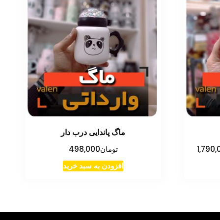
ماگ پاندایی درب دار
محدوده
1,790,
تومان
498,000
قیمت:
افزودن به سبد خرید
تومان490,000
صول
تا
ای
تومان1,790,000
اع
لفی