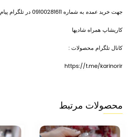
جهت خرید
عمده
به شماره 09100281611 در تلگرام پیام دهید
کاریشاپ
همراه شادیها
کانال تلگرام محصولات :
https://t.me/karinorir
محصولات مرتبط