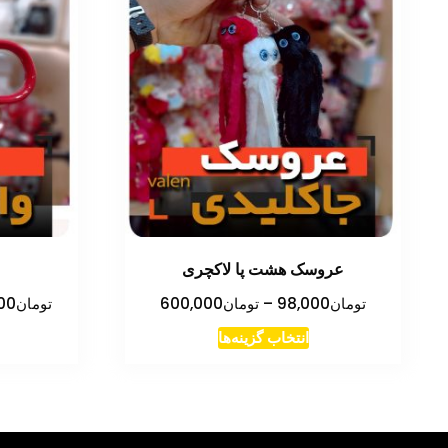
عروسک هشت پا لاکچری
محدوده
تومان
98,000
–
تومان
600,000
تومان
00
قیمت:
این
انتخاب گزینه‌ها
تومان98,000
محصول
تا
دارای
تومان600,000
انواع
مختلفی