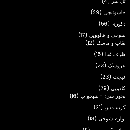
4
محصول
تل سر
4
محصول
29
جاسوئیچی
29
محصول
56
دکوری
56
محصول
17
شوخی و هالووین
17
12
محصول
نقاب و ماسک
12
محصول
15
ظرف غذا
15
محصول
23
عروسک
23
محصول
23
فیجت
23
محصول
79
کادویی
79
محصول
16
بخور سرد - شبخواب
16
محصول
21
کریسمس
21
محصول
18
لوازم شوخی
18
محصول
11
لوازم کریسمس
11