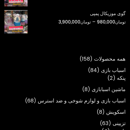
قیمت:
تومان298,000
گوی موزیکال پمپی
تا
محدوده
–
تومان
980,000
تومان
3,900,000
تومان900,000
قیمت:
تومان980,000
تا
تومان3,900,000
158
همه محصولات
158
محصول
84
اسباب بازی
84
2
محصول
پنکه
2
محصول
8
ماشین اسبابازی
8
محصول
68
اسباب بازی و لوازم شوخی و ضد استرس
68
محصول
8
اسکویش
8
محصول
63
تزیینی
63